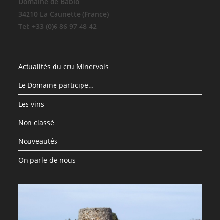
Domaine de Babio
34210 La Caunette (France)
Tel: +33 (0)6 86 97 48 42
Actualités du cru Minervois
Le Domaine participe…
Les vins
Non classé
Nouveautés
On parle de nous