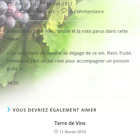
Auteur/autrice
Publication
Babio
1 juillet 2011
de
publiée :
Post
Commentaires
On parle de nous
0 commentaire
la
category:
de
publication :
la
publication :
à propos du Rosé voici l’article et la note parus dans cette
revue :
« Un sentiment de naturel se dégage de ce vin. Plein, fruité,
framboisé, c’est un joli rosé pour accompagner un poisson
grillé. »
14/20
VOUS DEVRIEZ ÉGALEMENT AIMER
Terre de Vins
11 février 2010