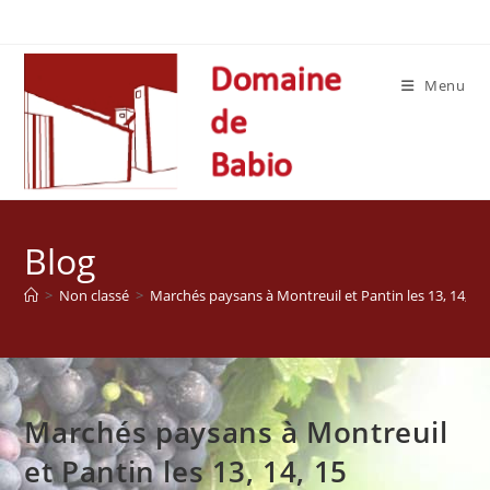
Skip
to
content
Menu
Blog
>
Non classé
>
Marchés paysans à Montreuil et Pantin les 13, 14, 15
Marchés paysans à Montreuil
et Pantin les 13, 14, 15