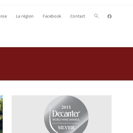
Toggle
esse
La région
Facebook
Contact
website
search