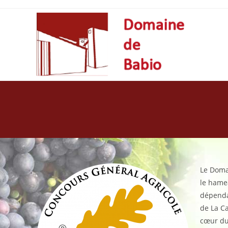
Skip
to
content
Le Doma
le hame
dépend
de La Ca
cœur du