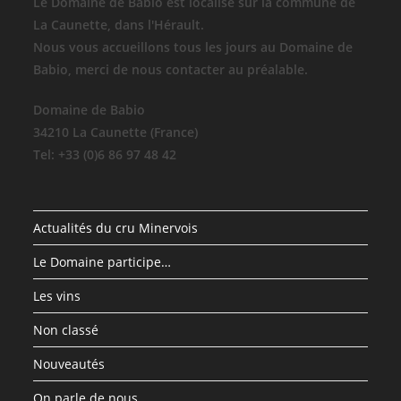
Le Domaine de Babio est localisé sur la commune de
La Caunette, dans l'Hérault.
Nous vous accueillons tous les jours au Domaine de
Babio, merci de nous contacter au préalable.
Domaine de Babio
34210 La Caunette (France)
Tel: +33 (0)6 86 97 48 42
Actualités du cru Minervois
Le Domaine participe…
Les vins
Non classé
Nouveautés
On parle de nous