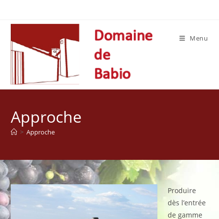
Skip
to
content
Menu
Approche
>
Approche
Produire
dès l’entrée
de gamme