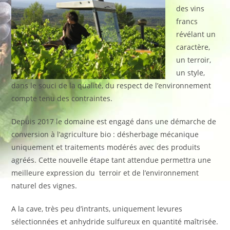
des vins
francs
révélant un
caractère,
un terroir,
un style,
dans le souci de la qualité, du respect de l’environnement
compte tenu des contraintes.
Depuis 2017 le domaine est engagé dans une démarche de
conversion à l’agriculture bio : désherbage mécanique
uniquement et traitements modérés avec des produits
agréés. Cette nouvelle étape tant attendue permettra une
meilleure expression du terroir et de l’environnement
naturel des vignes.
A la cave, très peu d’intrants, uniquement levures
sélectionnées et anhydride sulfureux en quantité maîtrisée.