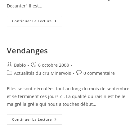
Decanter" Il est…
Nouvelles
Continuer La Lecture
Récompenses
Vendanges
Auteur/autrice
Publication
Babio
6 octobre 2008
de
publiée :
Post
Commentaires
Actualités du cru Minervois
0 commentaire
la
category:
de
publication :
la
Elles se sont déroulées tout au long du mois de septembre
publication :
et se terminent ces jours-ci. La qualité du raisin est belle
malgré la grêle qui nous a touchés début…
Vendanges
Continuer La Lecture