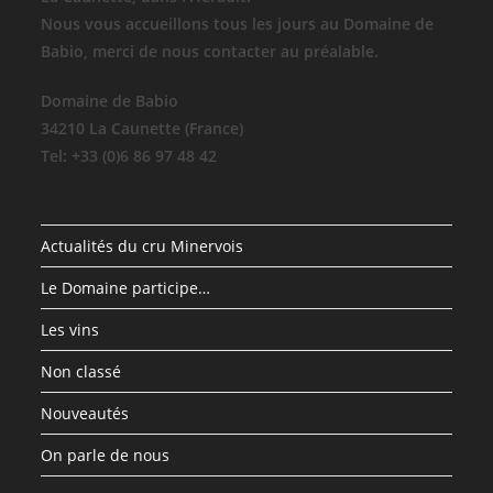
Nous vous accueillons tous les jours au Domaine de
Babio, merci de nous contacter au préalable.
Domaine de Babio
34210 La Caunette (France)
Tel: +33 (0)6 86 97 48 42
Actualités du cru Minervois
Le Domaine participe…
Les vins
Non classé
Nouveautés
On parle de nous