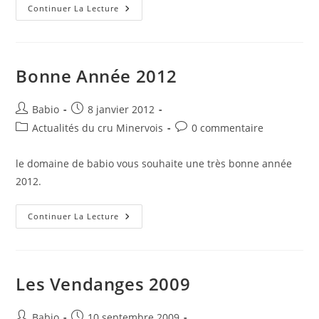
Les
Continuer La Lecture
Vendanges
Bonne Année 2012
Auteur/autrice
Publication
Babio
8 janvier 2012
de
publiée :
Post
Commentaires
Actualités du cru Minervois
0 commentaire
la
category:
de
publication :
la
le domaine de babio vous souhaite une très bonne année
publication :
2012.
Bonne
Continuer La Lecture
Année
2012
Les Vendanges 2009
Auteur/autrice
Publication
Babio
10 septembre 2009