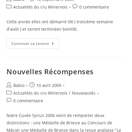
de
publiée :
Post
Commentaires
Actualités du cru Minervois
0 commentaire
la
category:
de
publication :
la
Cette année elles ont démarré tôt ( troisième semaine
publication :
d'août ) et seront terminées bientôt.
Les
Continuer La Lecture
Vendanges
2009
Nouvelles Récompenses
Auteur/autrice
Publication
Babio
10 avril 2009
de
publiée :
Post
Actualités du cru Minervois
/
Nouveautés
la
category:
Commentaires
0 commentaire
publication :
de
la
Notre Cuvée Syrius 2006 vient de remporter deux
publication :
distinctions : une Médaille de Bronze au Concours de
Mâcon une Médaille de Bronze dans la revue anglaise "Le