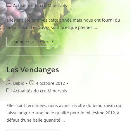
de
publiée :
Post
Actualités du cru Minervois
la
category:
publication :
elles ont été tardives cette année mais nous ont fourni du
beau raisin. Les cuves sont presque pleines ...
Vendanges
Continuer La Lecture
Terminées
Les Vendanges
Auteur/autrice
Publication
Babio
4 octobre 2012
de
publiée :
Post
Actualités du cru Minervois
la
category:
publication :
Elles sont terminées, nous avons récolté du beau raisin qui
laisse augurer une belle qualité pour le millésime 2012, à
défaut d'une belle quantité ...