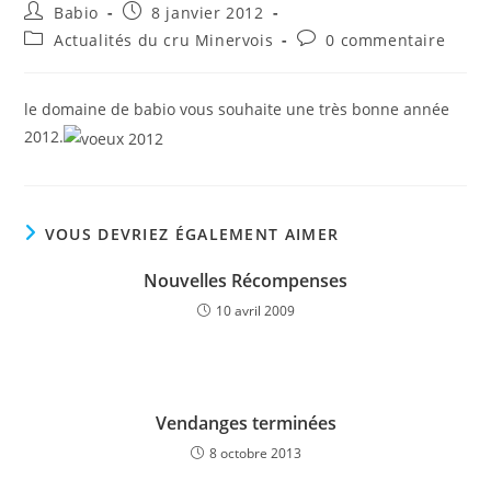
Auteur/autrice
Publication
Babio
8 janvier 2012
de
publiée :
Post
Commentaires
Actualités du cru Minervois
0 commentaire
la
category:
de
publication :
la
publication :
le domaine de babio vous souhaite une très bonne année
2012.
VOUS DEVRIEZ ÉGALEMENT AIMER
Nouvelles Récompenses
10 avril 2009
Vendanges terminées
8 octobre 2013