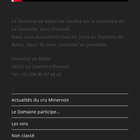
Le Domaine de Babio est localisé sur la commune de
La Caunette, dans l'Hérault.
Nous vous accueillons tous les jours au Domaine de
Babio, merci de nous contacter au préalable.
Domaine de Babio
34210 La Caunette (France)
Tel: +33 (0)6 86 97 48 42
Actualités du cru Minervois
Le Domaine participe…
Les vins
Non classé