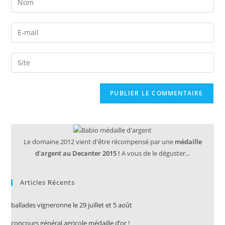
your
name
Enter
or
your
username
email
Saisir
to
address
l’URL
comment
to
de
comment
votre
site
(facultatif)
Le domaine 2012 vient d'être récompensé par une
médaille
d'argent au Decanter 2015 !
A vous de le déguster...
Articles Récents
ballades vigneronne le 29 juillet et 5 août
concours général agricole médaille d’or !