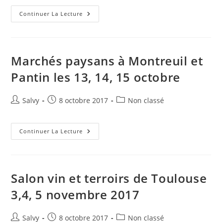
Concours
Continuer La Lecture
Général
Agricole
Médaille
D’or
!
Marchés paysans à Montreuil et
Pantin les 13, 14, 15 octobre
Auteur/autrice
Publication
Post
Salvy
8 octobre 2017
Non classé
de
publiée :
category:
la
publication :
Marchés
Continuer La Lecture
Paysans
À
Montreuil
Et
Pantin
Les
Salon vin et terroirs de Toulouse
13,
14,
3,4, 5 novembre 2017
15
Octobre
Auteur/autrice
Publication
Post
Salvy
8 octobre 2017
Non classé