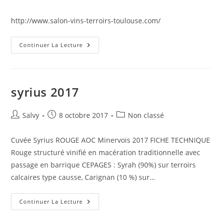
de
publiée :
category:
la
http://www.salon-vins-terroirs-toulouse.com/
publication :
Salon
Continuer La Lecture
Vin
Et
Terroirs
De
Toulouse
3,4,
syrius 2017
5
Novembre
2017
Auteur/autrice
Publication
Post
Salvy
8 octobre 2017
Non classé
de
publiée :
category:
la
Cuvée Syrius ROUGE AOC Minervois 2017 FICHE TECHNIQUE
publication :
Rouge structuré vinifié en macération traditionnelle avec
passage en barrique CEPAGES : Syrah (90%) sur terroirs
calcaires type causse, Carignan (10 %) sur…
Syrius
Continuer La Lecture
2017