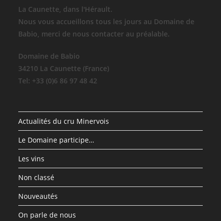
La Caunette, dans l'Hérault.
Nous vous accueillons tous les jours au Domaine de
Babio, merci de nous contacter au préalable.
Domaine de Babio
34210 La Caunette (France)
Tel: +33 (0)6 86 97 48 42
Actualités du cru Minervois
Le Domaine participe…
Les vins
Non classé
Nouveautés
On parle de nous