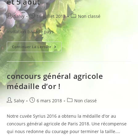
et 5 août
Auteur/autrice
Publication
Post
Salvy
16 juillet 2018
Non classé
de
publiée :
category:
la
invitation ballade pays
publication :
Ballades
Continuer La Lecture
Vigneronne
Le
29
Juillet
Et
5
concours général agricole
Août
médaille d’or !
Auteur/autrice
Publication
Post
Salvy
6 mars 2018
Non classé
de
publiée :
category:
la
Notre cuvée Syrius 2016 a obtenu la médaille d'or au
publication :
concours général agricole de Paris 2018. Une récompense
qui nous redonne du courage pour terminer la taille....