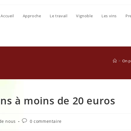
Accueil
Approche
Le travail
Vignoble
Les vins
Pr
>
On p
ins à moins de 20 euros
Commentaires
de nous
0 commentaire
de