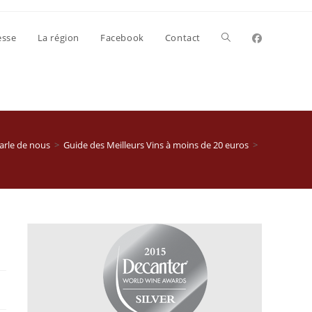
Toggle
esse
La région
Facebook
Contact
website
search
arle de nous
>
Guide des Meilleurs Vins à moins de 20 euros
>