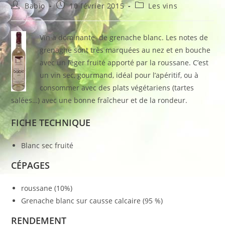
Auteur/autrice
Publication
Post
Babio
10 février 2015
Les vins
de
publiée :
category:
la
publication :
Vin à dominante de grenache blanc. Les notes de
grenaghe sont très marquées au nez et en bouche
avec un léger fruité apporté par la roussane. C’est
un vin sec, gourmand, idéal pour l’apéritif, ou à
consommer avec des plats végétariens (tartes
salées…) avec une bonne fraîcheur et de la rondeur.
FICHE TECHNIQUE
Blanc sec fruité
CÉPAGES
roussane (10%)
Grenache blanc sur causse calcaire (95 %)
RENDEMENT