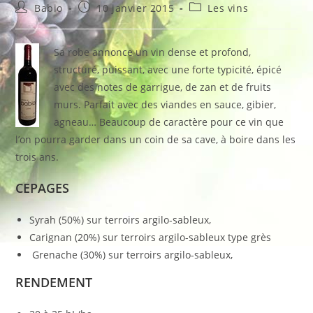
Auteur/autrice
Publication
Post
Babio
10 janvier 2015
Les vins
de
publiée :
category:
la
publication :
Sa robe annonce un vin dense et profond,
structuré, puissant, avec une forte typicité, épicé
avec des notes de garrigue, de zan et de fruits
murs. Parfait avec des viandes en sauce, gibier,
agneau… Beaucoup de caractère pour ce vin que
l’on pourra garder dans un coin de sa cave, à boire dans les
trois ans.
CEPAGES
Syrah (50%) sur terroirs argilo-sableux,
Carignan (20%) sur terroirs argilo-sableux type grès
Grenache (30%) sur terroirs argilo-sableux,
RENDEMENT