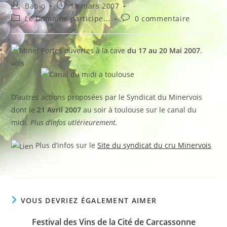
Auteur/autrice
Publication
Babio
18 mars 2007
de
publiée :
Post
Commentaires
Le Domaine participe...
0 commentaire
la
category:
de
publication :
la
publication :
Portes ouvertes à la cave
du 17 au 20 Mai 2007
.
D’autres actions proposées par le Syndicat du Minervois
dont le
21 Avril 2007
au soir à toulouse sur le canal du
midi.
Plus d’infos utlérieurement.
Plus d’infos sur le
Site du syndicat du cru Minervois
VOUS DEVRIEZ ÉGALEMENT AIMER
Festival des Vins de la Cité de Carcassonne