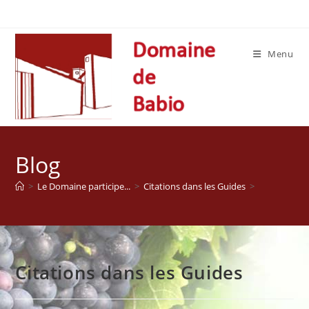
Skip
to
content
Menu
Blog
>
Le Domaine participe...
>
Citations dans les Guides
>
Citations dans les Guides