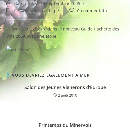
Auteur/autrice
Publication
Babio
13 septembre 2009
de
publiée :
Post
Commentaires
Le Domaine participe...
0 commentaire
la
category:
de
publication :
la
publication :
Le syrius 2005 figure dans le nouveau Guide Hachette des
Vins 2009, avec une étoile
VOUS DEVRIEZ ÉGALEMENT AIMER
Salon des Jeunes Vignerons d’Europe
2 août 2010
Printemps du Minervois