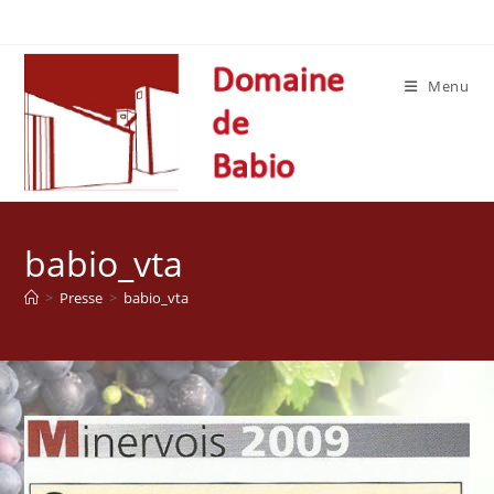
Skip
to
content
Menu
babio_vta
>
Presse
>
babio_vta