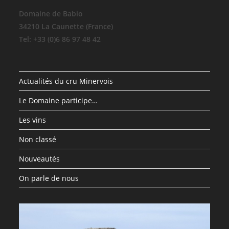
Domaine de Babio
34210 La Caunette (France)
Tel: +33 (0)6 86 97 48 42
Actualités du cru Minervois
Le Domaine participe…
Les vins
Non classé
Nouveautés
On parle de nous