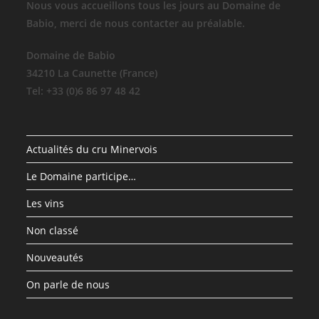
Nous vous accueillons tous les jours au Domaine de
Babio, merci de nous contacter au préalable.
Domaine de Babio
34210 La Caunette (France)
Tel: +33 (0)6 86 97 48 42
Actualités du cru Minervois
Le Domaine participe…
Les vins
Non classé
Nouveautés
On parle de nous