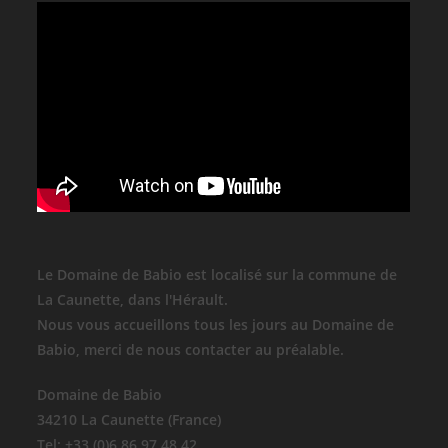
Le Domaine de Babio est localisé sur la commune de
La Caunette, dans l'Hérault.
Nous vous accueillons tous les jours au Domaine de
Babio, merci de nous contacter au préalable.
Domaine de Babio
34210 La Caunette (France)
Tel: +33 (0)6 86 97 48 42