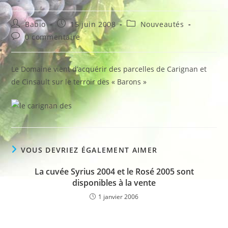
Auteur/autrice
Publication
Post
Babio
15 juin 2008
Nouveautés
de
publiée :
category:
Commentaires
0 commentaire
la
de
publication :
la
publication :
Le Domaine vient d’acquérir des parcelles de Carignan et
de Cinsault sur le terroir des « Barons »
VOUS DEVRIEZ ÉGALEMENT AIMER
La cuvée Syrius 2004 et le Rosé 2005 sont
disponibles à la vente
1 janvier 2006