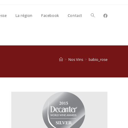
Toggle
esse
La région
Facebook
Contact
website
search
>
Nos Vins
>
babio_rose