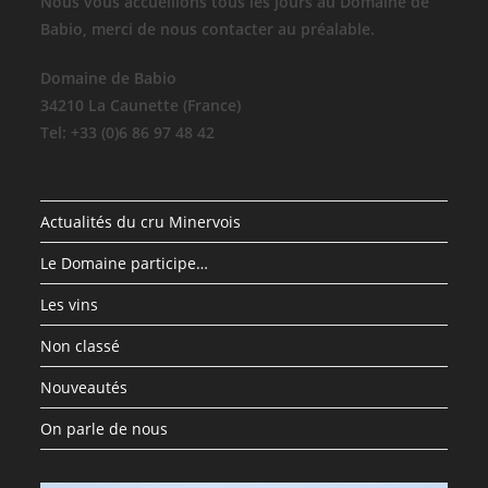
Nous vous accueillons tous les jours au Domaine de
Babio, merci de nous contacter au préalable.
Domaine de Babio
34210 La Caunette (France)
Tel: +33 (0)6 86 97 48 42
Actualités du cru Minervois
Le Domaine participe…
Les vins
Non classé
Nouveautés
On parle de nous