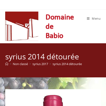
Skip
to
content
Menu
syrius 2014 détourée
>
Non classé
>
syrius 2017
>
syrius 2014 détourée