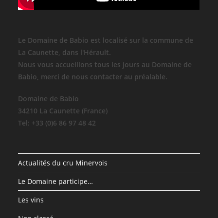
Le Domaine de Babio est localisé sur la commune de
La Caunette, dans l'Hérault.
Nous vous accueillons tous les jours au Domaine de
Babio, merci de nous contacter au préalable.
Domaine de Babio
34210 La Caunette (France)
Tel: +33 (0)6 86 97 48 42
Actualités du cru Minervois
Le Domaine participe…
Les vins