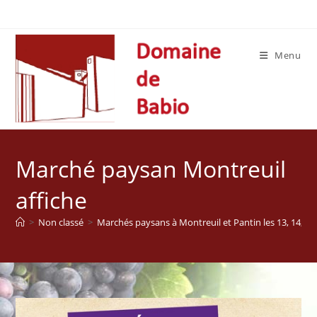
Skip
to
content
Menu
Marché paysan Montreuil
affiche
>
Non classé
>
Marchés paysans à Montreuil et Pantin les 13, 14, 15