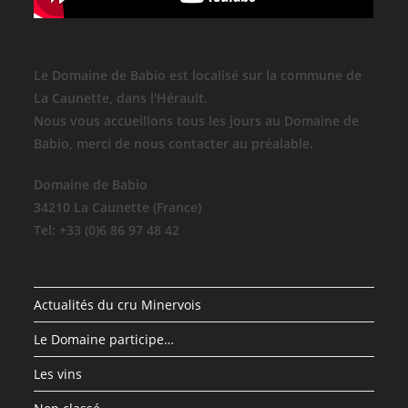
Le Domaine de Babio est localisé sur la commune de
La Caunette, dans l'Hérault.
Nous vous accueillons tous les jours au Domaine de
Babio, merci de nous contacter au préalable.
Domaine de Babio
34210 La Caunette (France)
Tel: +33 (0)6 86 97 48 42
Actualités du cru Minervois
Le Domaine participe…
Les vins