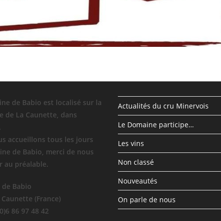
ne de Babio est localisé sur la
Actualités du cru Minervois
 de La Caunette, dans
Le Domaine participe…
.
s accueillons tous les jours
Les vins
ne de Babio, merci de nous
Non classé
r au préalable.
Nouveautés
 de Babio
 Caunette (France)
On parle de nous
(0)6 86 97 48 42