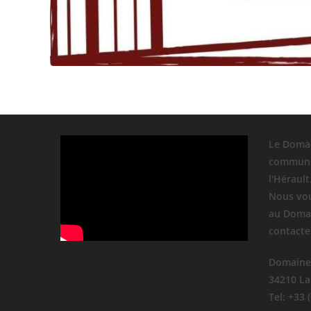
Le Domai
commune
l'Hérault
Nous vou
au Domai
contacte
Domaine
34210 La
Tel: +33 