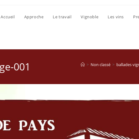
Accueil
Approche
Le travail
Vignoble
Les vins
Pr
age-001
>
Non classé
>
ballades vign