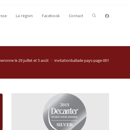
Toggle
esse
La région
Facebook
Contact
website
search
eronne le 29 juillet et 5 août
>
invitationballade pays-page-001