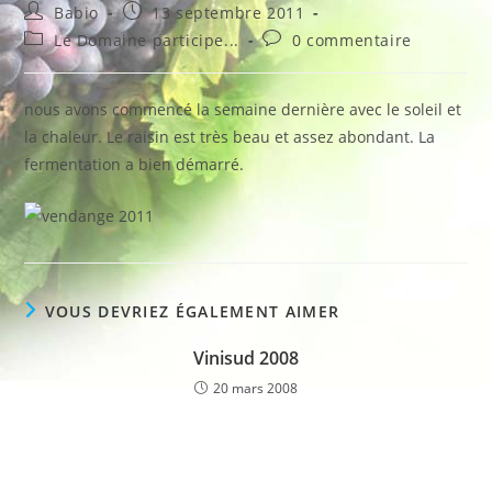
Auteur/autrice
Publication
Babio
13 septembre 2011
de
publiée :
Post
Commentaires
Le Domaine participe...
0 commentaire
la
category:
de
publication :
la
publication :
nous avons commencé la semaine dernière avec le soleil et
la chaleur. Le raisin est très beau et assez abondant. La
fermentation a bien démarré.
VOUS DEVRIEZ ÉGALEMENT AIMER
Vinisud 2008
20 mars 2008