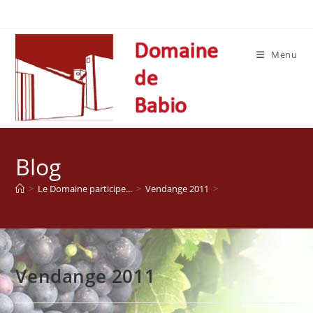
Skip
to
content
Menu
Blog
>
Le Domaine participe...
>
Vendange 2011
>
Vendange 2011