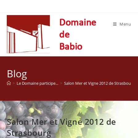
Skip
to
content
Menu
Blog
>
Le Domaine participe...
>
Salon Mer et Vigne 2012 de Strasbourg
Salon Mer et Vigne 2012 de
Strasbourg