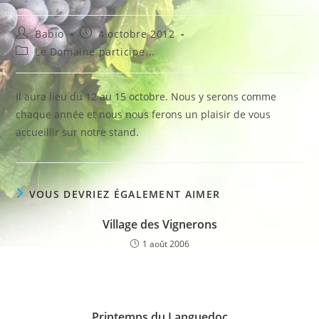
Auteur/autrice
Publication
Babio
4 octobre 2012
de
publiée :
Post
Le Domaine participe...
la
category:
publication :
Il aura lieu du 12 au 15 octobre. Nous y serons comme
chaque année et nous nous ferons un plaisir de vous
accueillir sur notre stand.
VOUS DEVRIEZ ÉGALEMENT AIMER
Village des Vignerons
1 août 2006
Printemps du Languedoc