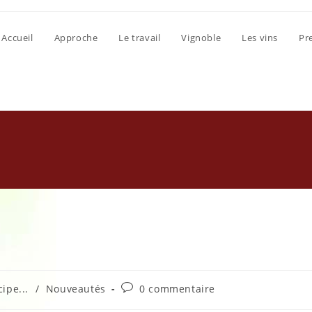
Accueil
Approche
Le travail
Vignoble
Les vins
Pr
Commentaires
ipe...
/
Nouveautés
0 commentaire
de