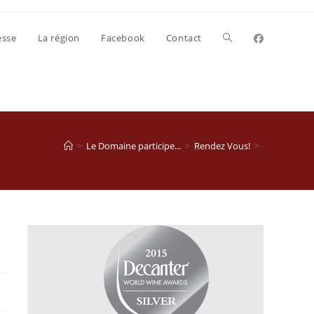
Toggle
esse
La région
Facebook
Contact
website
search
>
Le Domaine participe...
>
Rendez Vous!
>