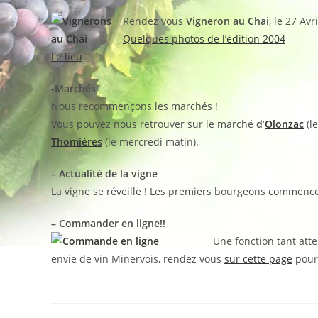
la
publication :
Rendez vous
Vigneron au Chai
, le
27 Avri
Quelques photos de l’édition 2004
Le lieu
-Marchés
Nous recommençons les marchés !
Vous pouvez nous retrouver sur le marché
d’
Olonzac
(l
Thomières
(le mercredi matin).
– Actualité de la vigne
La vigne se réveille ! Les premiers bourgeons commence
– Commander en ligne!!
Une fonction tant atte
envie de vin Minervois, rendez vous
sur cette page
pour