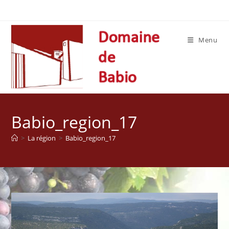
Skip
to
content
Menu
Babio_region_17
>
La région
>
Babio_region_17