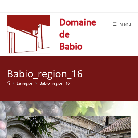
Skip
to
content
Menu
Babio_region_16
>
La région
>
Babio_region_16