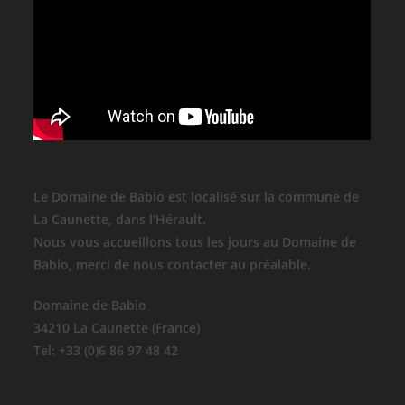
Le Domaine de Babio est localisé sur la commune de
La Caunette, dans l'Hérault.
Nous vous accueillons tous les jours au Domaine de
Babio, merci de nous contacter au préalable.
Domaine de Babio
34210 La Caunette (France)
Tel: +33 (0)6 86 97 48 42