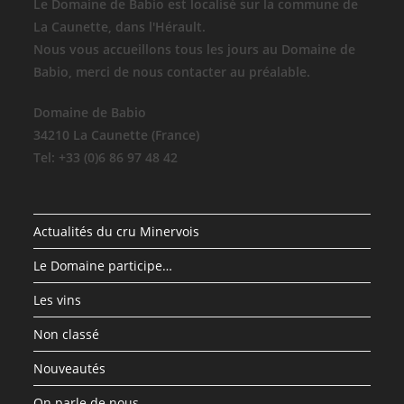
Le Domaine de Babio est localisé sur la commune de
La Caunette, dans l'Hérault.
Nous vous accueillons tous les jours au Domaine de
Babio, merci de nous contacter au préalable.
Domaine de Babio
34210 La Caunette (France)
Tel: +33 (0)6 86 97 48 42
Actualités du cru Minervois
Le Domaine participe…
Les vins
Non classé
Nouveautés
On parle de nous